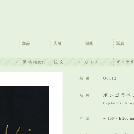
商品
店舗
関連
写真
品番
Q6112
ボンゴラベ
名称
Euphorbia bong
寸法
w 160 × h 260