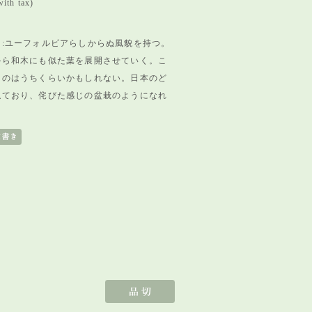
ith tax)
:ユーフォルビアらしからぬ風貌を持つ。
から和木にも似た葉を展開させていく。こ
るのはうちくらいかもしれない。日本のど
似ており、侘びた感じの盆栽のようになれ