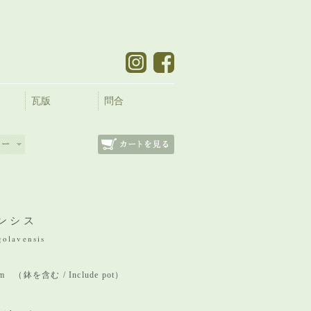
瓦版
問合
ンシス
olavensis
 mm （鉢を含む / Include pot）