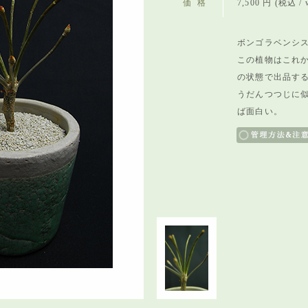
価格
7,500 円 (税込 / w
ボンゴラベンシス
この植物はこれ
の状態で出品す
うだんつつじに
ば面白い。