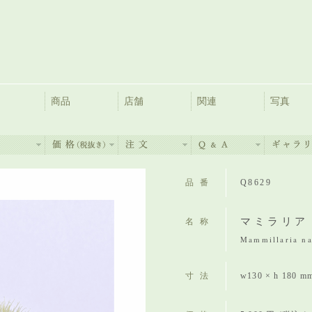
商品
店舗
関連
写真
品番
Q8629
マミラリア
名称
Mammillaria na
寸法
w130 × h 180 