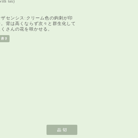
ith tax)
ナザセンシス:クリーム色の鉤刺が印
ン。背は高くならず次々と群生化して
たくさんの花を咲かせる。