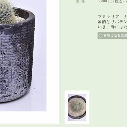
価格
5,000 円 (税込 / w
マミラリア 
象的なサボテ
いき、春には