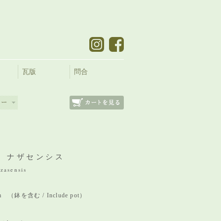
瓦版
問合
 ナザセンシス
zasensis
mm （鉢を含む / Include pot）