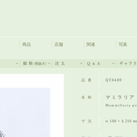
商品
店舗
関連
写真
品番
QT0489
マミラリア
名称
Mammillaria pe
寸法
w 100 × h 210 