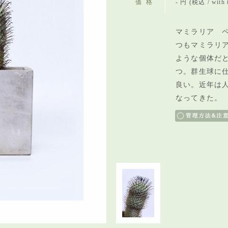
価格
- 円 (税込 / with 
マミラリア 
つもマミラリ
ような個体だ
つ。群生球に
良い。近年は
なってきた。