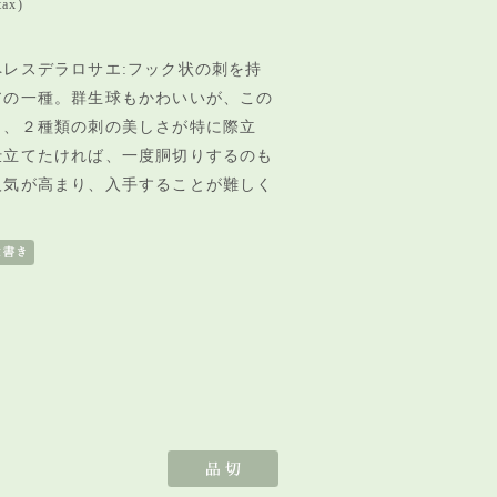
tax)
ペレスデラロサエ:フック状の刺を持
アの一種。群生球もかわいいが、この
と、２種類の刺の美しさが特に際立
仕立てたければ、一度胴切りするのも
人気が高まり、入手することが難しく