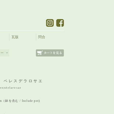
瓦版
問合
 ペレスデラロサエ
rezdelarosae
mm（鉢を含む / Include pot)