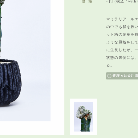
価格
- 円 (税込 / with 
マミラリア ルエ
の中でも群を抜
ット柄の刺座を
ような風貌をし
に生長したが、
状態の裏側には
る。