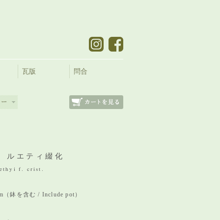
瓦版
問合
 ルエティ綴化
thyi f. crist.
 mm（鉢を含む / Include pot）