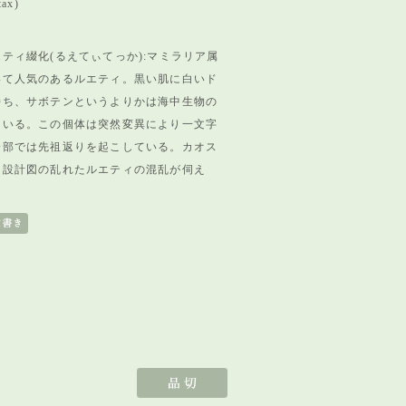
tax)
ティ綴化(るえてぃてっか):マミラリア属
いて人気のあるルエティ。黒い肌に白いド
持ち、サボテンというよりかは海中生物の
ている。この個体は突然変異により一文字
一部では先祖返りを起こしている。カオス
、設計図の乱れたルエティの混乱が伺え