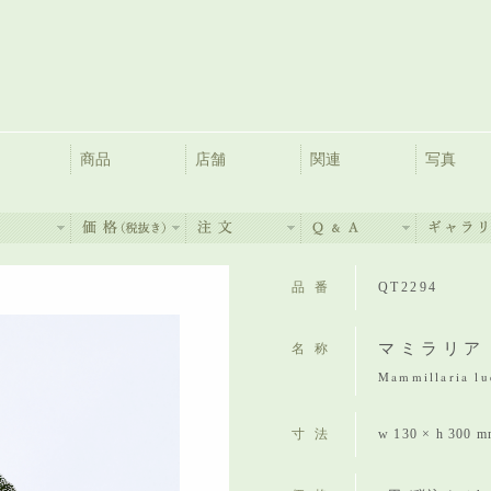
商品
店舗
関連
写真
品番
QT2294
マミラリア
名称
Mammillaria lue
寸法
w 130 × h 300