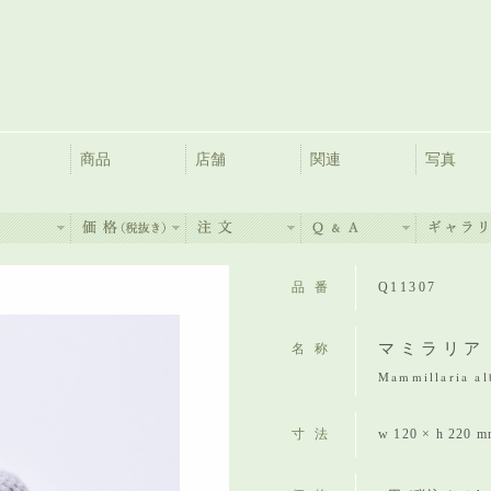
商品
店舗
関連
写真
品番
Q11307
マミラリア
名称
Mammillaria al
寸法
w 120 × h 220