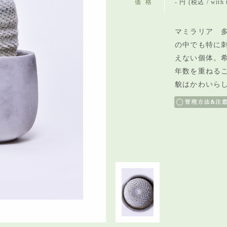
価格
- 円 (税込 / with 
マミラリア 多
の中でも特に
えない個体。
年数を重ねる
貌はかわいら