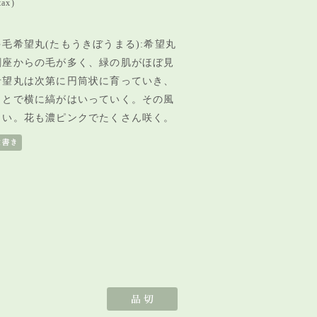
tax)
毛希望丸(たもうきぼうまる):希望丸
刺座からの毛が多く、緑の肌がほぼ見
希望丸は次第に円筒状に育っていき、
ことで横に縞がはいっていく。その風
しい。花も濃ピンクでたくさん咲く。