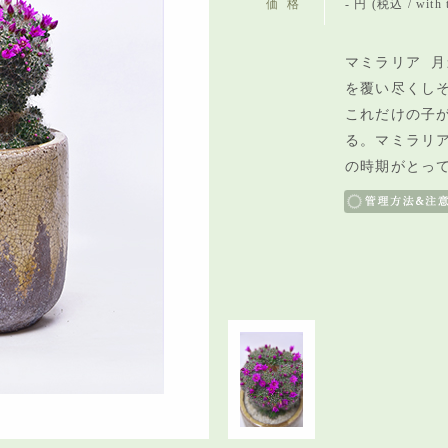
価格
- 円 (税込 / with 
マミラリア 月
を覆い尽くし
これだけの子
る。マミラリ
の時期がとっ