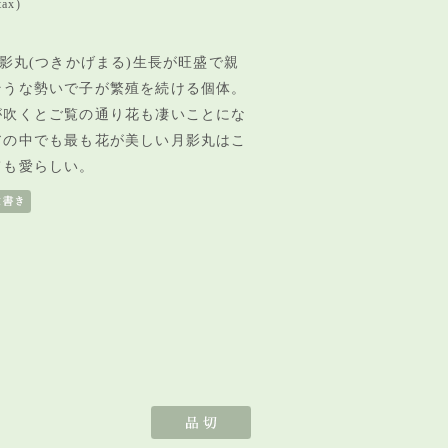
tax)
影丸(つきかげまる)生長が旺盛で親
そうな勢いで子が繁殖を続ける個体。
が吹くとご覧の通り花も凄いことにな
アの中でも最も花が美しい月影丸はこ
ても愛らしい。