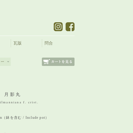
瓦版
問合
 月影丸
lmanniana f. crist.
 mm（鉢を含む / Include pot）