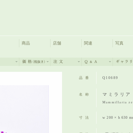
商品
店舗
関連
写真
品番
Q10689
マミラリア
名称
Mammillaria zei
寸法
w 200 × h 630