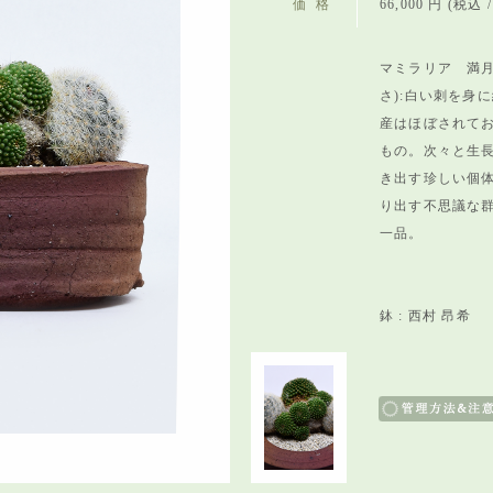
価格
66,000 円 (税込 / 
マミラリア 満
さ):
白い刺を身に
産はほぼされて
もの。次々と生
き出す珍しい個
り出す不思議な
一品。
鉢 : 西村 昂希