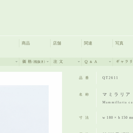
商品
店舗
関連
写真
品番
QT2611
マミラリア
名称
Mammillaria ca
寸法
w 180 × h 150