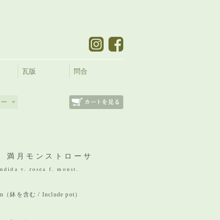
瓦版
問合
 満月モンストローサ
ndida v. rosea f. monst.
 mm（鉢を含む / Include pot）