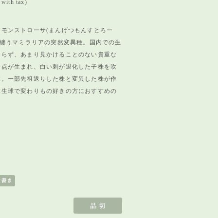
with tax)
月モンストローサ(まんげつもんすとろー
纏うマミラリアの突然変異種。
国内での生
おらず、
あまり見かけることのない貴重な
長点が生まれ、
白い刺が退化した子株を吹
体。
一部先祖返りした株と変異した株が作
群生球で変わ
りもの好きの方におすすめの