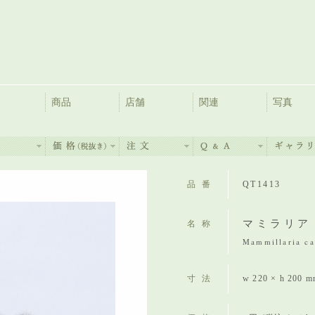
商品
店舗
関連
写真
品番
QT1413
マミラリア
名称
Mammillaria can
寸法
w 220 × h 200