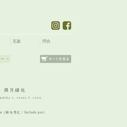
瓦版
問合
 満月綴化
dida v. rosea f. crist.
 mm（鉢を含む / Include pot）