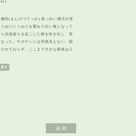
tax)
綴化(まんげつてっか):真っ白い満月が突
、うねりにうねりを重ねて白い塊となって
から先祖返りを起こした株を吹き出し、実
となった。サボテンには到底見えない。国
がされておらず、ここまで大きな個体は入