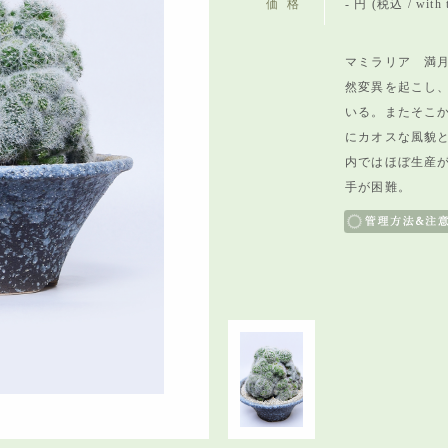
価格
- 円 (税込 / with 
マミラリア 満月
然変異を起こし
いる。またそこ
にカオスな風貌
内ではほぼ生産
手が困難。