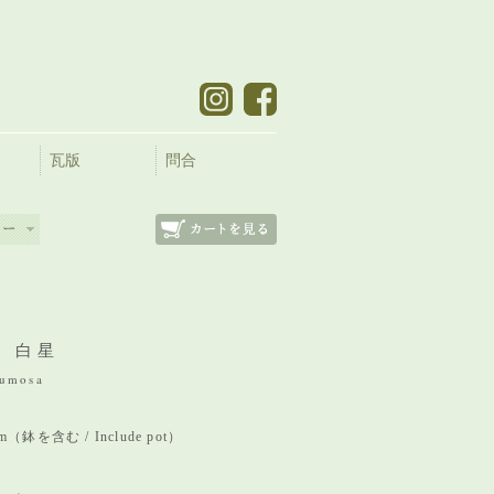
瓦版
問合
 白星
lumosa
 mm（鉢を含む / Include pot）