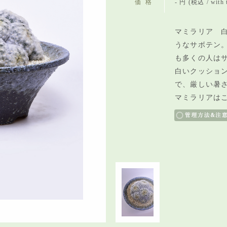
価格
- 円 (税込 / with 
マミラリア 白
うなサボテン
も多くの人は
白いクッショ
で、
厳しい暑
マミラリアは