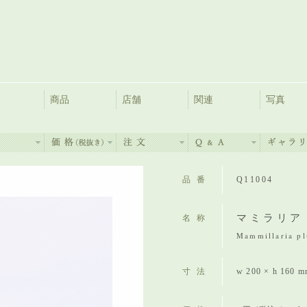
商品
店舗
関連
写真
品番
Q11004
マミラリア
名称
Mammillaria p
寸法
w 200 × h 160