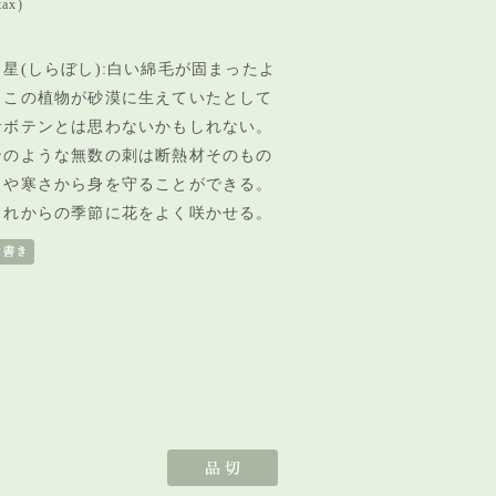
tax)
星(しらぼし):白い綿毛が固まったよ
。
この植物が砂漠に生えていたとして
サボテンとは思わ
ないかもしれない。
ンのような無数の刺は断熱材そのもの
さや寒さから身を守ることができる。
これからの季節に花をよく咲かせる。