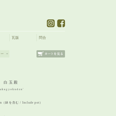
瓦版
問合
 白玉殿
Hakugyokuden'
 mm（鉢を含む / Include pot）