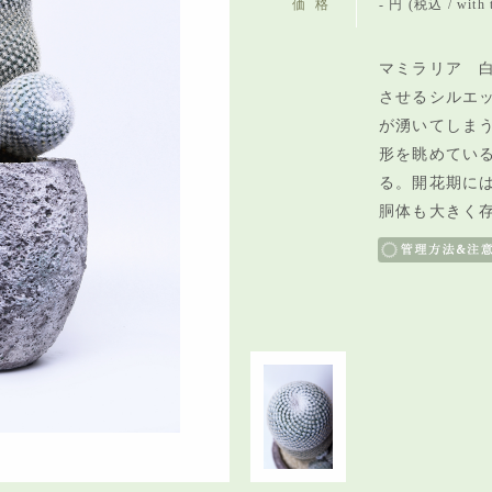
価格
- 円 (税込 / with 
マミラリア 白
させるシルエ
が湧いてしま
形を眺めてい
る。開花期に
胴体も大きく