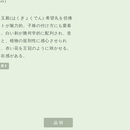
tax)
玉殿(はくぎょくでん):希望丸を彷彿
ットが魅力的。子株の付け方にも愛着
う。白い刺が幾何学的に配列され、造
ると、植物の規則性に感心させられ
は、赤い花を王冠のように咲かせる。
存在感がある。