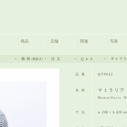
商品
店舗
関連
写真
品番
QT0042
マミラリア
名称
Mammillaria '
寸法
w 200 × h 420