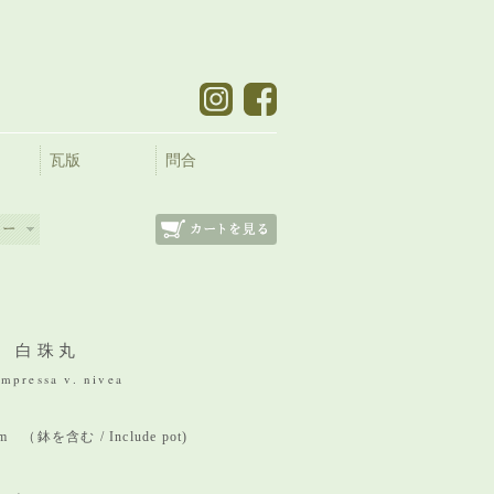
瓦版
問合
 白珠丸
mpressa v. nivea
 mm （鉢を含む / Include pot)