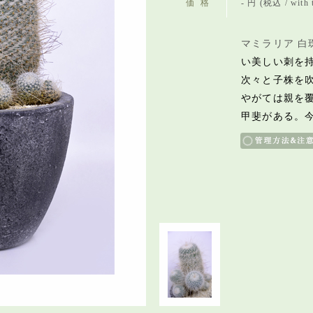
価格
- 円 (税込 / with 
マミラリア 白
い美しい刺を
次々と子株を
やがては親を
甲斐がある。