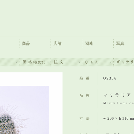
商品
店舗
関連
写真
品番
Q9336
マミラリア
名称
Mammillaria co
寸法
w 200 × h 310