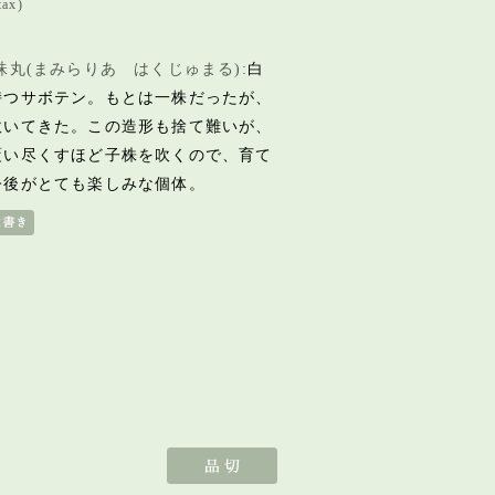
tax)
珠丸(まみらりあ はくじゅまる):
白
持つサボテン。もとは一株だったが、
吹いてきた。この造形も捨て難いが、
覆い尽くすほど子株を吹くので、育て
今後がとても楽しみな個体。