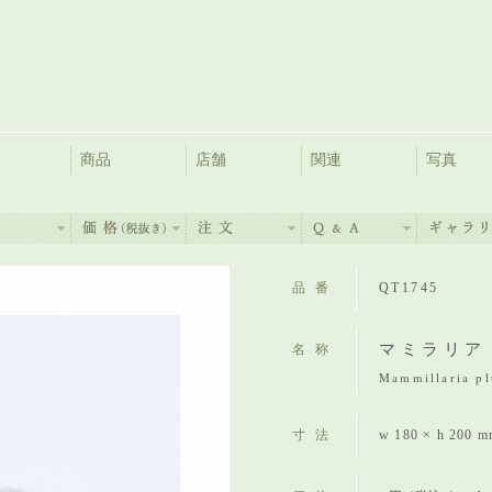
商品
店舗
関連
写真
品番
QT1745
マミラリア
名称
Mammillaria p
寸法
w 180 × h 200 