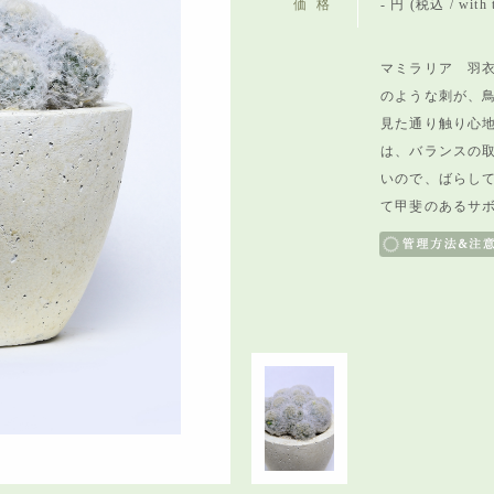
価格
- 円 (税込 / with 
マミラリア 羽衣
のような刺が、
見た通り触り心
は、バランスの
いので、ばらし
て甲斐のあるサ