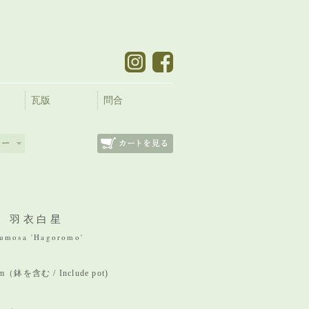
瓦版
問合
 羽衣白星
lumosa 'Hagoromo'
mm（鉢を含む / Include pot)