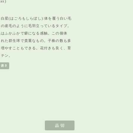
tax)
白星(はごろもしらぼし):体を覆う白い毛
鳥の産毛のように毛羽立っているタイプ。
地はふかふかで癖になる感触。この個体
取れた群生球で貴重なもの。子株の数も多
て増やすこともできる。花付きも良く、育
ボテン。