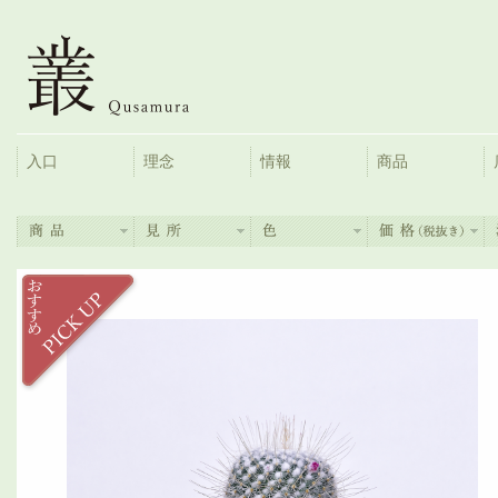
入口
理念
情報
商品