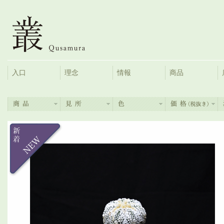
入口
理念
情報
商品