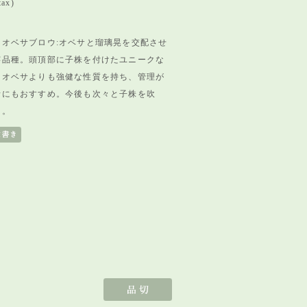
tax)
オベサブロウ:オベサと瑠璃晃を交配させ
芸品種。頭頂部に子株を付けたユニークな
。オベサよりも強健な性質を持ち、管理が
者にもおすすめ。今後も次々と子株を吹
く。