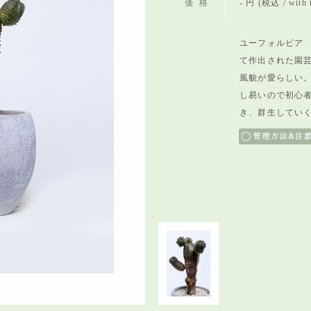
価格
- 円 (税込 / with 
ユーフォルビア 
て作出された園
風貌が愛らしい
し易いので初心
き、群生してい