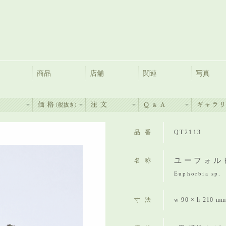
商品
店舗
関連
写真
品番
QT2113
ユーフォル
名称
Euphorbia sp.
寸法
w 90 × h 210 m