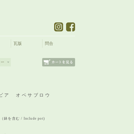
瓦版
問合
ビア オベサブロウ
m（鉢を含む / Include pot)