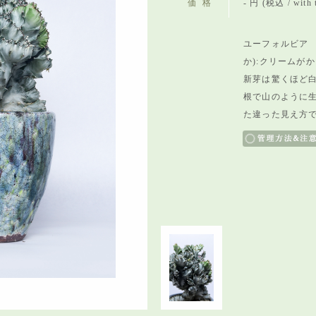
価格
- 円 (税込 / with 
ユーフォルビア
か):クリームが
新芽は驚くほど
根で山のように
た違った見え方