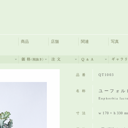
商品
店舗
関連
写真
品番
QT1003
ユーフォル
名称
Euphorbia lacte
寸法
w 170 × h 330