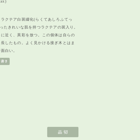
tax)
 ラクテア白斑綴化(らくてあしろふてっ
かったきれいな肌を持つラクテアの斑入り。
白に近く、異彩を放つ。この個体は自らの
生長したもの。よく見かける接ぎ木とはま
で面白い。