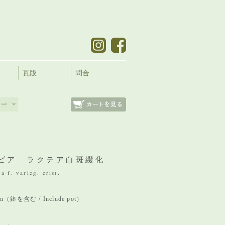
瓦版
問合
ビア ラクテア白斑綴化
a f. varieg. crist.
 mm（鉢を含む / Include pot）