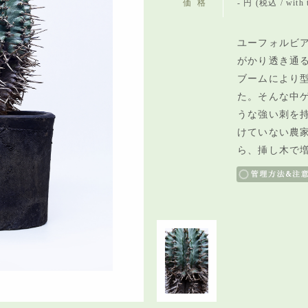
価格
- 円 (税込 / with 
ユーフォルビア
がかり透き通
ブームにより
た。そんな中
うな強い刺を
けていない農
ら、挿し木で