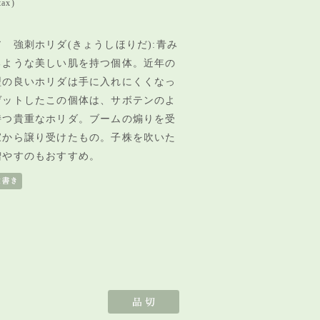
tax)
 強刺ホリダ(きょうしほりだ):青み
るような美しい肌を持つ個体。近年の
型の良いホリダは手に入れにくくなっ
ゲットしたこの個体は、サボテンのよ
持つ貴重なホリダ。ブームの煽りを受
家から譲り受けたもの。子株を吹いた
増やすのもおすすめ。