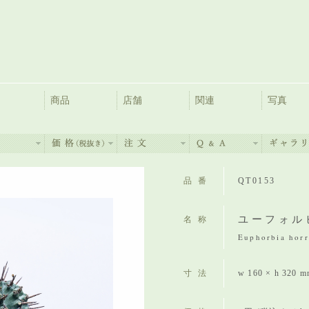
商品
店舗
関連
写真
品番
QT0153
ユーフォル
名称
Euphorbia horr
寸法
w 160 × h 320