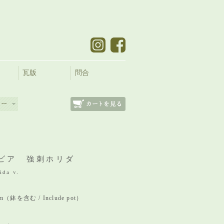
瓦版
問合
ビア 強刺ホリダ
ida v.
 mm（鉢を含む / Include pot）