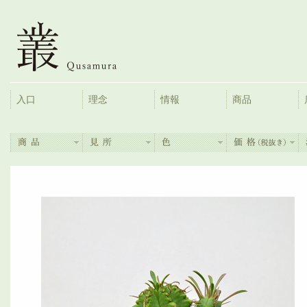
入口
理念
情報
商品