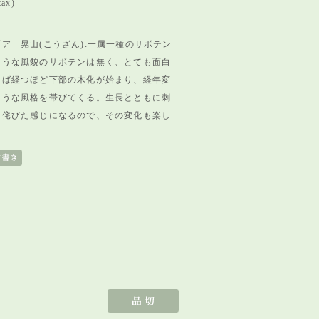
tax)
ア 晃山(こうざん):一属一種のサボテン
ような風貌のサボテンは無く、
とても面白
てば経つほど下部の木化が始まり、
経年変
ような風格を帯びてくる。生長とともに刺
に侘びた感じになるので、その変化も楽し