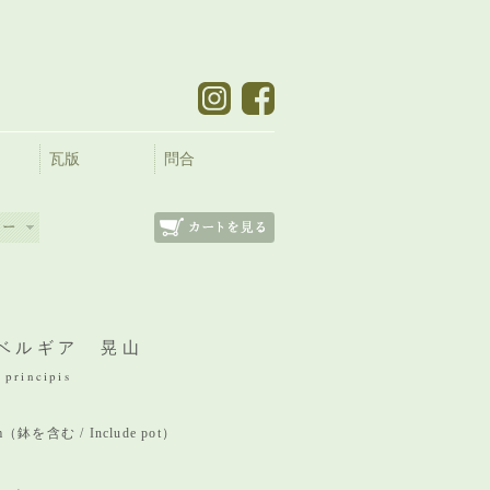
瓦版
問合
ベルギア 晃山
 principis
mm（鉢を含む / Include pot）