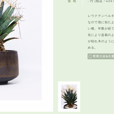
価格
- 円 (税込 / with 
レウクテンベルギ
なので他に似た
い種。年数が経
化により盆栽の
が枯れ木のよう
める。