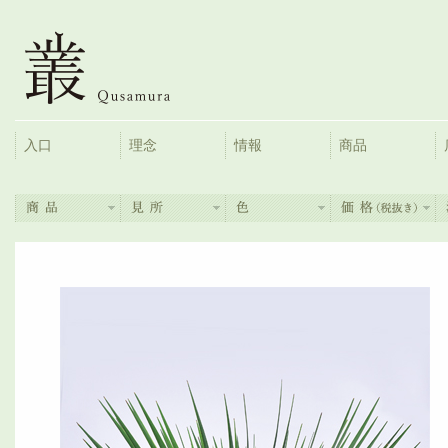
入口
理念
情報
商品