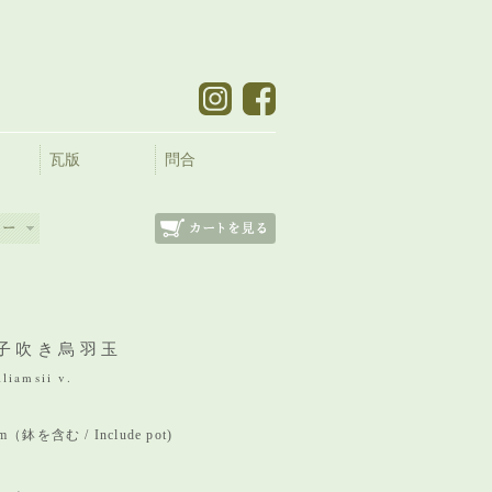
瓦版
問合
子吹き烏羽玉
liamsii v.
mm（鉢を含む / Include pot)