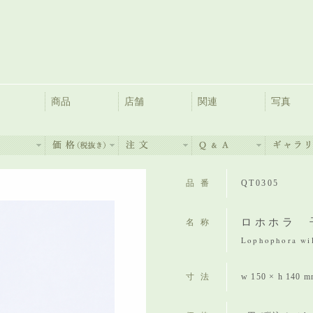
商品
店舗
関連
写真
品番
QT0305
ロホホラ 
名称
Lophophora wil
寸法
w 150 × h 140 