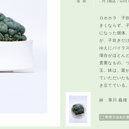
価格
- 円 (税込 / with 
ロホホラ 子吹
きくならず、
になった個体
が、子吹きだ
ゆえにバイラ
場合がほとん
貴重なもの。
玉。鉢は、叢
ていただいた
き立てている
鉢 : 寒川 義雄