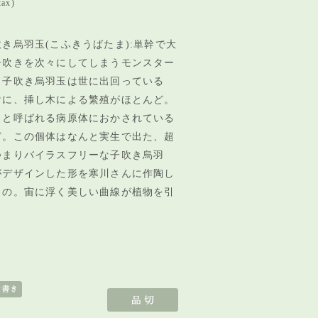
tax)
き烏羽玉(こふきうばたま):単幹で大
子吹きを次々にしてしまうモンスター
。子吹き烏羽玉は世に出回っている
けに、挿し木による繁殖がほとんど。
スと呼ばれる病原体におかされている
ど。この個体はなんと実生で出た、超
つまりバイラスフリーな子吹き烏羽
がデザインした形を寒川さんに作陶し
もの。宙に浮く美しい曲線が植物を引
。