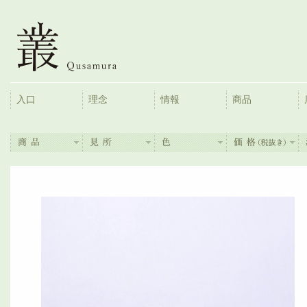
入口
理念
情報
商品