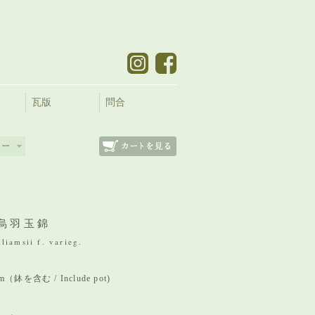
瓦版
問合
烏羽玉錦
liamsii f. varieg.
mm（鉢を含む / Include pot)