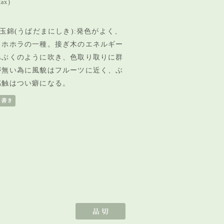
tax)
玉錦(うばだまにしき):発色がよく、
ロホホラの一種。接ぎ木のエネルギー
あぶくのように吹き、色取り取りに群
が無い為に風貌はフルーツに近く、ぶ
感触はつい癖になる。