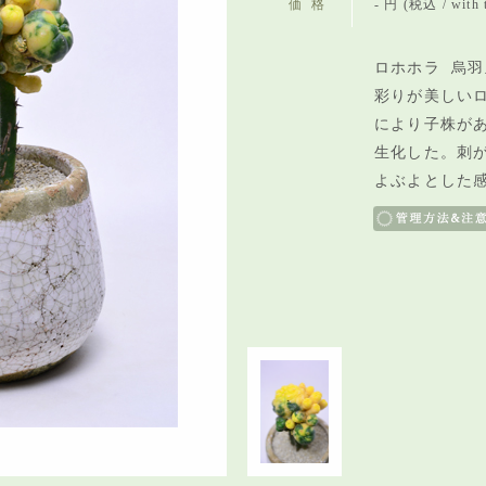
価格
- 円 (税込 / with 
ロホホラ 烏羽
彩りが美しい
により子株が
生化した。刺
よぶよとした