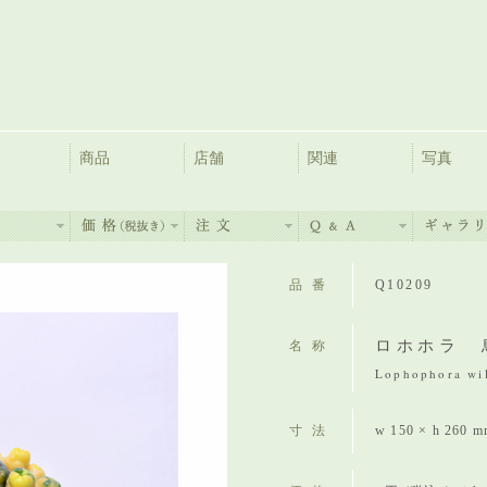
商品
店舗
関連
写真
品番
Q10209
ロホホラ 
名称
Lophophora wil
寸法
w 150 × h 260 