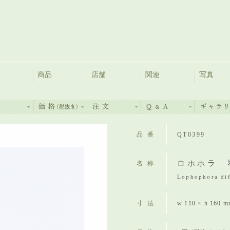
商品
店舗
関連
写真
品番
QT0399
ロホホラ 
名称
Lophophora di
寸法
w 110 × h 160 