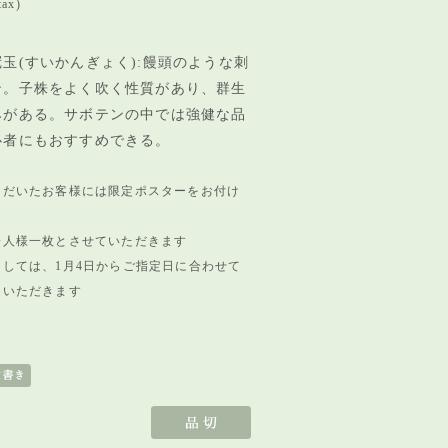
tax)
玉(すいかんぎょく):饅頭のような刺
ン。子株をよく吹く性質があり、群生
みがある。サボテンの中では強健な品
心者にもおすすめできる。
ただいたお客様には限定ポスターをお付け
一人様一枚とさせていただきます
しては、1月4日からご指定日に合わせて
ていただきます