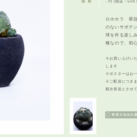
価格
- 円 (税込 / with 
ロホホラ 翠冠
のないサボテ
球を作る楽し
種なので、初
※お買い上げい
します
※ポスターはお
※ご配送につきま
順次発送とさせ