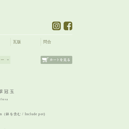
瓦版
問合
翠冠玉
ffusa
mm（鉢を含む / Include pot)