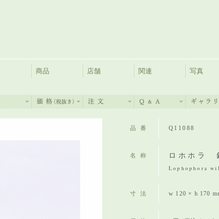
商品
店舗
関連
写真
品番
Q11088
ロホホラ 
名称
Lophophora wil
寸法
w 120 × h 170