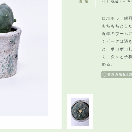
価格
- 円 (税込 / with 
ロホホラ 銀冠
もちもちとし
近年のブーム
くピークは過
と、ボコボコ
く、次々と子
める。