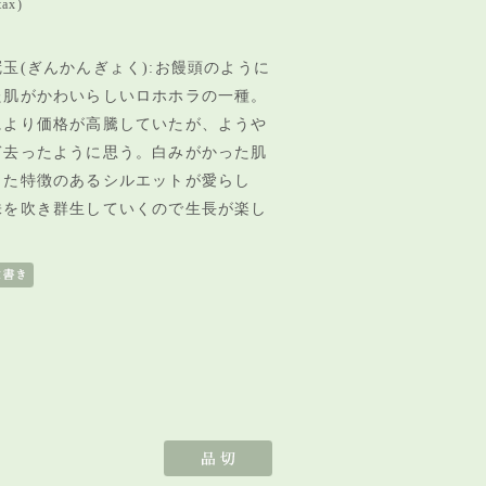
tax)
玉(ぎんかんぎょく):お饅頭のように
た肌がかわいらしいロホホラの一種。
により価格が高騰していたが、ようや
ぎ去ったように思う。白みがかった肌
した特徴のあるシルエットが愛らし
株を吹き群生していくので生長が楽し