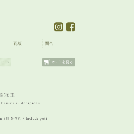
瓦版
問合
銀冠玉
liamsii v. decipiens
 mm（鉢を含む / Include pot）