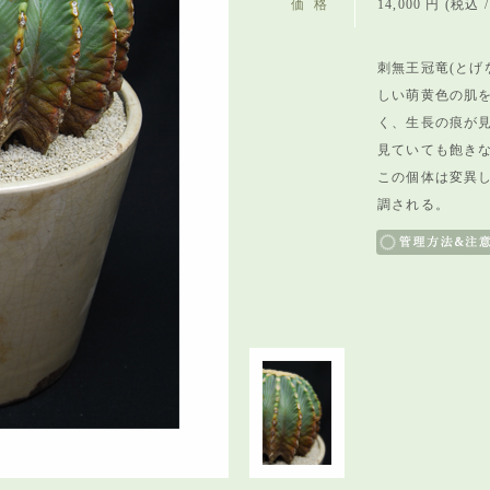
価格
14,000 円 (税込 / 
刺無王冠竜(とげ
しい萌黄色の肌
く、生長の痕が
見ていても飽き
この個体は変異
調される。