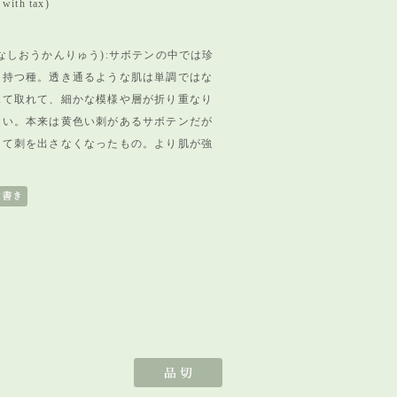
with tax)
なしおうかんりゅう):サボテンの中では珍
を持つ種。
透き通るような肌は単調ではな
見て取れて、
細かな模様や層が折り重なり
ない。
本来は黄色い刺があるサボテンだが
して刺を出さな
くなったもの。より肌が強