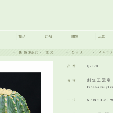
商品
店舗
関連
写真
品番
Q7120
刺無王冠竜
名称
Ferocactus glau
寸法
w 210 × h 340