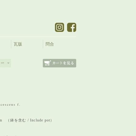
瓦版
問合
cescens f.
 mm （鉢を含む / Include pot）