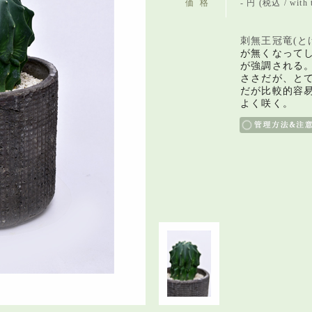
価格
- 円 (税込 / with 
刺無王冠竜(と
が無くなって
が強調される
ささだが、
と
だが比較的容
よく咲く。