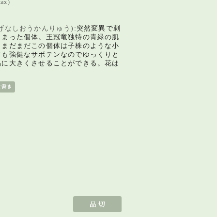
tax)
げなしおうかんりゅう):
突然変異で刺
しまった個体。
王冠竜独特の青緑の肌
。
まだまだこの個体は子株のような小
ても強健なサボテンなのでゆっくりと
易に大きくさ
せることができる。花は