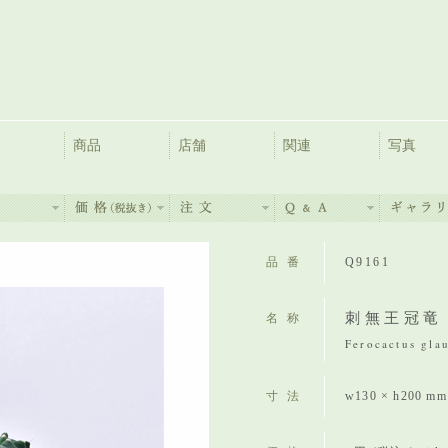
商品
店舗
関連
写真
品番
Q9161
刺無王冠竜
名称
Ferocactus glau
寸法
w130 × h200 m