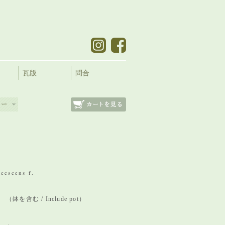
瓦版
問合
cescens f.
m （鉢を含む / Include pot）