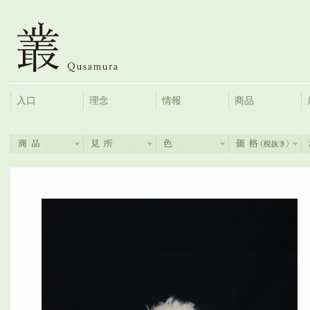
入口
理念
情報
商品