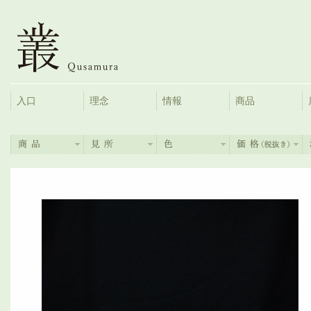
入口
理念
情報
商品