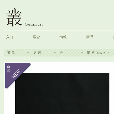
入口
理念
情報
商品