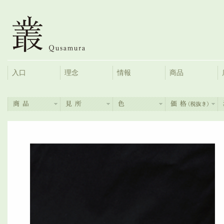
入口
理念
情報
商品