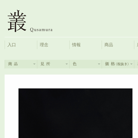
入口
理念
情報
商品