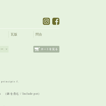
瓦版
問合
principis f.
mm （鉢を含む / Include pot）