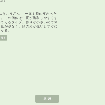
tax)
ふきこうざん）:一属１種の変わった
山。この個体は生長が飽和しやすくす
いてくるタイプ。作りが小さいので体
分量が少なく、陽の光が強いとすぐに
になる。