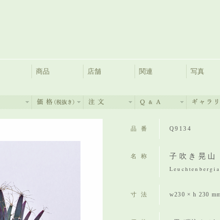
商品
店舗
関連
写真
品番
Q9134
子吹き晃山
名称
Leuchtenbergia 
寸法
w230 × h 230 