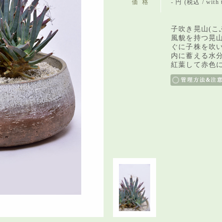
価格
- 円 (税込 / with 
子吹き晃山(こ
風貌を持つ晃
ぐに子株を吹
内に蓄える水
紅葉して赤色