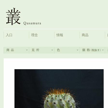
入口
理念
情報
商品