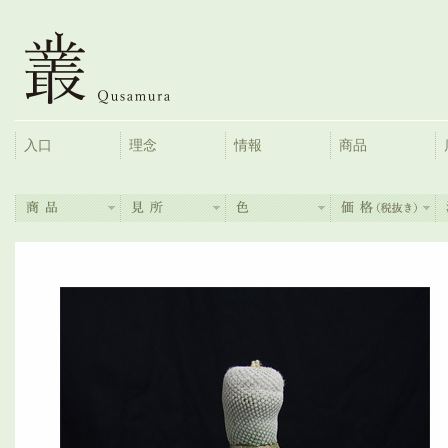
入口
理念
情報
商品