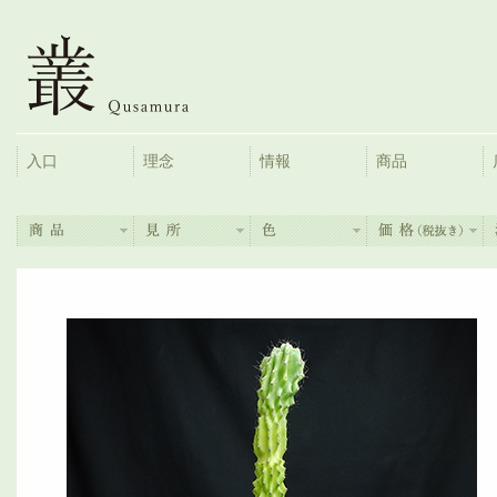
入口
理念
情報
商品