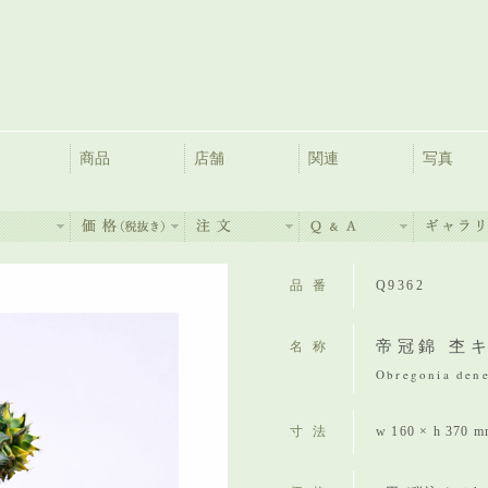
商品
店舗
関連
写真
品番
Q9362
帝冠錦 杢
名称
Obregonia deneg
寸法
w 160 × h 370