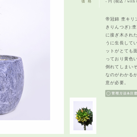
価格
- 円 (税込 / with 
帝冠錦 杢キリ
きりんつぎ):
に接ぎ木され
うに生長して
ットがとても
っており黄色
倒れてしまい
なのがわかる
意が必要。