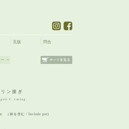
瓦版
問合
キリン接ぎ
rii f. varieg.
 mm （鉢を含む / Include pot)