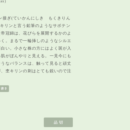
tax)
ン接ぎ(ていかんにしき もくきりん
杢キリンと言う鉛筆のようなサボテン
た帝冠錦は、花びらを展開するかのよ
いく。
まるで一輪挿しのような
シルエ
面白い。
小さな株の方にはよく斑が入
い肌がぼんやりと見える
。
一見今にも
そうなバランスは、触って見ると頑丈
が、杢キリンの刺はとても鋭いので注