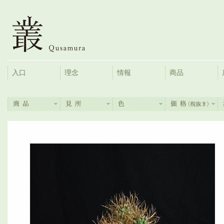
入口
理念
情報
商品