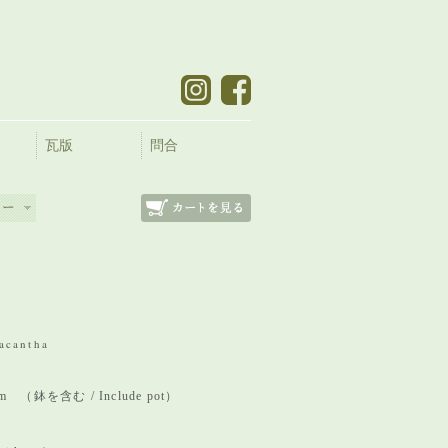
瓦版
問合
acantha
 mm （鉢を含む / Include pot）