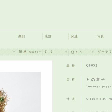
商品
店舗
関連
写真
品番
Q8052
月の童子
名称
Toumeya papyr
寸法
w 140 × h 350