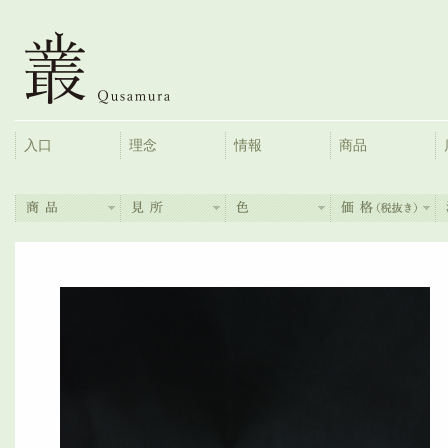
入口
理念
情報
商品