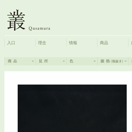
入口
理念
情報
商品