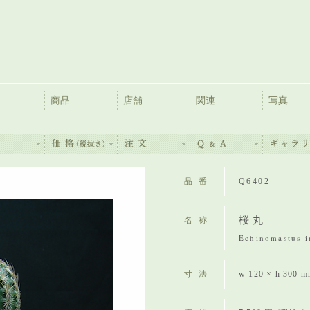
商品
店舗
関連
写真
品番
Q6402
桜丸
名称
Echinomastus i
寸法
w 120 × h 300