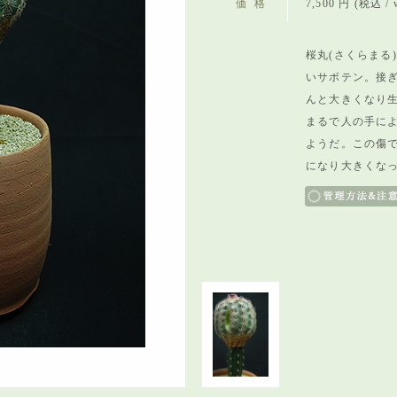
価格
7,500 円 (税込 / w
桜丸(さくらまる
いサボテン。接
んと大きくなり
まるで人の手に
ようだ。この傷
になり大きくな