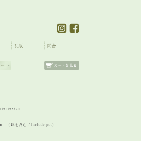
瓦版
問合
ntertextus
 mm （鉢を含む / Include pot）