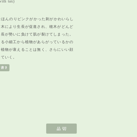
ith tax)
):ほんのりピンクがかった刺がかわいらし
ぎ木により生長が促進され、穂木がどんど
生長が勢いに負けて肌が裂けてしまった。
よる小細工から植物があらがっているかの
で植物が衰えることは無く、さらにいい顔
っていく。