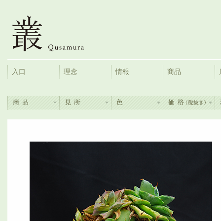
入口
理念
情報
商品