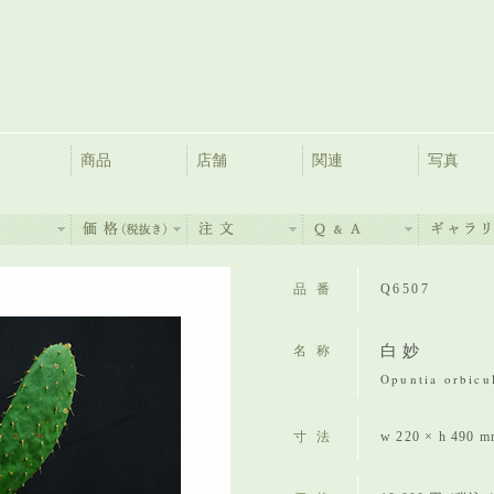
商品
店舗
関連
写真
品番
Q6507
白妙
名称
Opuntia orbicu
寸法
w 220 × h 490