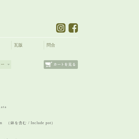
瓦版
問合
lata
 mm （鉢を含む / Include pot）