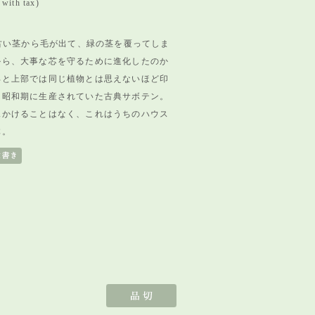
with tax)
:古い茎から毛が出て、緑の茎を覆ってしま
から、
大事な芯を守るために進化したのか
部と上部では同じ植物とは思えないほど印
は昭和期に生産されていた古典サボテン。
見かけることはなく、
これはうちのハウス
体。