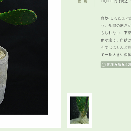
価格
10,000 円 (税込 / 
白妙(しろたえ)
う。夜間の寒さ
もしれない。
下
象が違う。
白妙
今ではほとんど
で一番大きい個