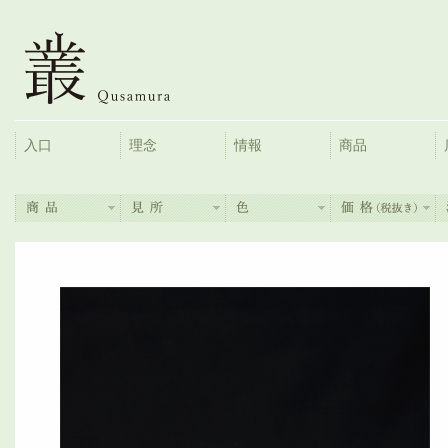
入口
理念
情報
商品