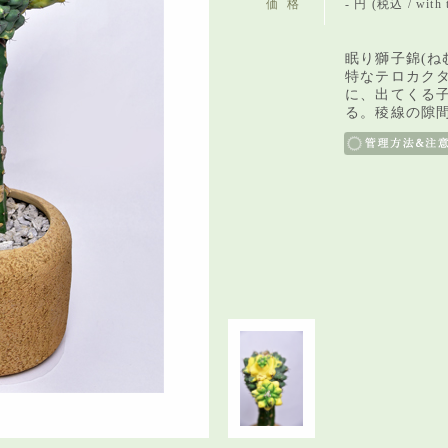
価格
- 円 (税込 / with 
眠り獅子錦(ね
特なテロカク
に、出てくる
る。稜線の隙