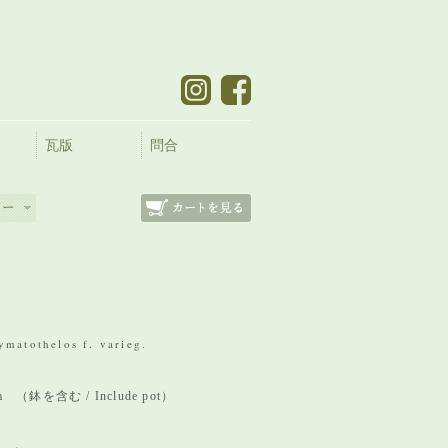
瓦版
問合
ymatothelos f. varieg.
mm （鉢を含む / Include pot）