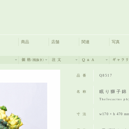
商品
店舗
関連
写真
品番
Q8517
眠り獅子錦
名称
Thelocactus ph
寸法
w170 × h 470 