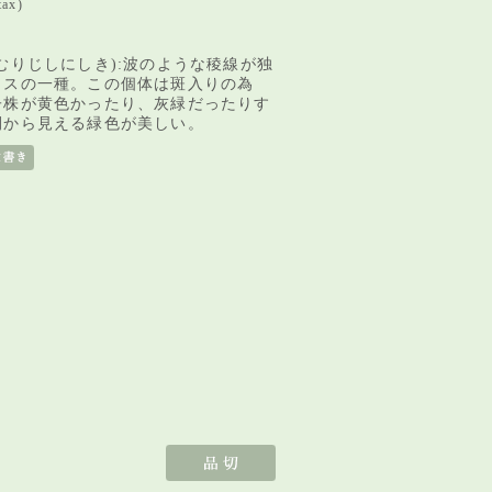
tax)
むりじしにしき):波のような稜線が独
タスの一種。この個体は斑入りの為
子株が黄色かったり、灰緑だったりす
間から見える緑色が美しい。