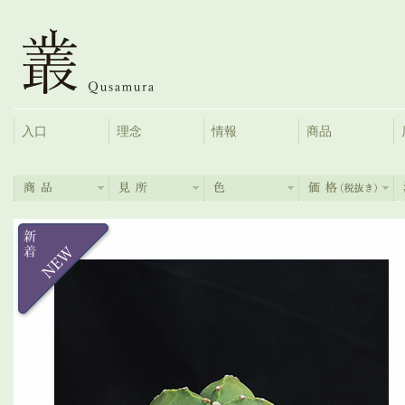
入口
理念
情報
商品