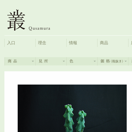
入口
理念
情報
商品