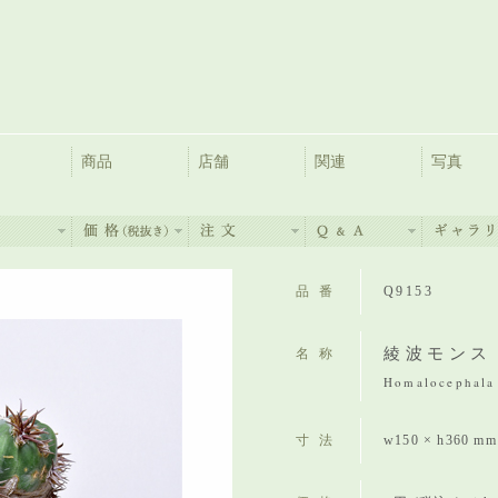
商品
店舗
関連
写真
品番
Q9153
綾波モンス
名称
Homalocephala 
寸法
w150 × h360 m