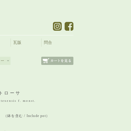
瓦版
問合
トローサ
texensis f. monst.
m （鉢を含む / Include pot）