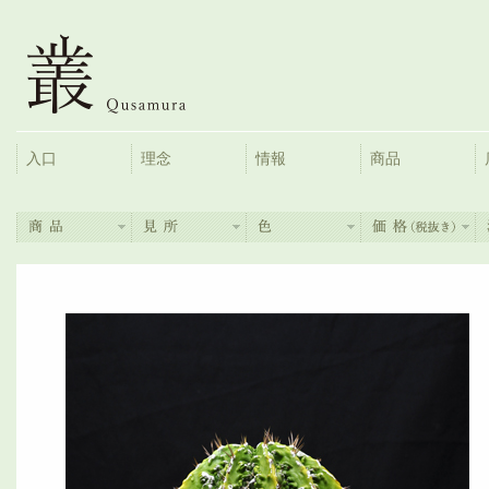
入口
理念
情報
商品